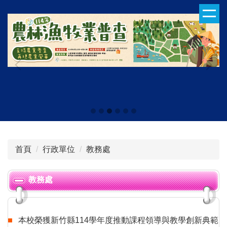
跳
到
主
要
內
容
區
首頁
行政單位
教務處
教務處
本校榮獲新竹縣114學年度推動課程領導與教學創新典範