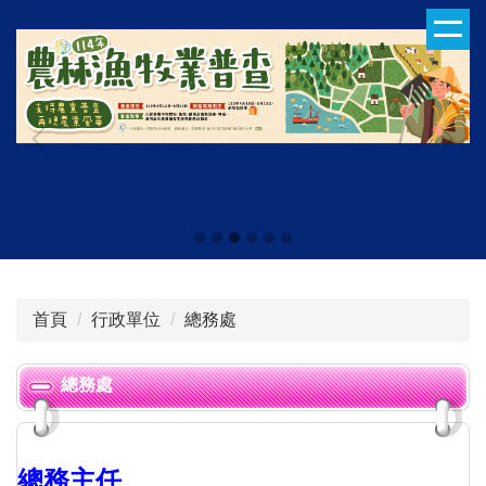
跳
到
主
要
內
容
區
首頁
行政單位
總務處
總務處
總務主任