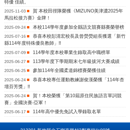
特優 佳績。
賀 本校田徑隊榮獲《MIZUNO美津濃2025年
2025-11-03
馬拉松接力賽》金牌！
本校114學年度參加全縣語文競賽縣賽榮譽榜
2025-09-24
恭喜本校彭清宏校長及曾熒熒組長獲選「新竹
2025-07-16
縣114年度特殊優良教師」!!
114學年度本校畢業生錄取高中職榜單
2025-07-09
113學年度下學期期末七年級拔河大賽成績
2025-06-27
參加114年全國柔道錦標賽榮獲佳績
2025-06-25
恭喜本校專任運動教練謝俊漢榮獲「114年杏
2025-06-24
壇芬芳獎」!!
賀！本校榮獲「第10屆原住民族語言單詞競
2025-06-24
賽」全國決賽-亞軍！
114年高中優先免試入學錄取名單
2025-06-17