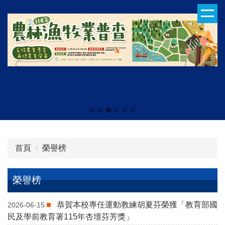
跳
到
主
要
內
容
區
首頁
榮譽榜
榮譽榜
恭賀本校專任運動教練胡夏芬榮獲「教育部國
2026-06-15
民及學前教育署115年杏壇芬芳獎」