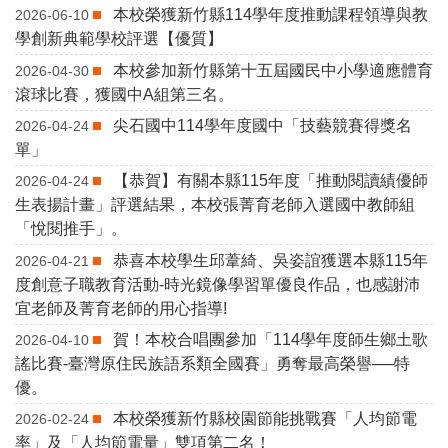
本校榮獲新竹縣114學年度推動課程領導與教
2026-06-10
學創新典範學校評選【優質】
本校參加新竹縣第十五屆國民中小學適應體育
2026-04-30
滾球比賽，獲國中A組第三名。
尖石國中114學年度國中「技藝競賽得獎名
2026-04-24
單」
【恭賀】有關本縣115年度「推動閱讀績優師
2026-04-24
生表揚計畫」評選結果，本校張菁育老師入選國中教師組
「悅閱推手」。
恭喜本校學生邱葦綺、吳姿誼獲選本縣115年
2026-04-21
度創意子職教育活動-時光鏡像學習單優良作品，也感謝沛
宜老師及菁育老師的用心指導!
賀！本校合唱團參加「114學年度師生鄉土歌
2026-04-10
謠比賽-臺灣原住民族語系類全國賽」勇奪最高榮譽──特
優。
本校榮獲新竹縣校園節能挑戰賽「人均節電
2026-02-24
率」及「人均節電量」雙項第二名！