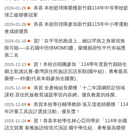
恭喜 本校籃球隊榮獲新竹縣114年中等學校籃
2026-01-26
球乙級聯賽冠軍
恭喜 本校田徑隊參加新竹縣115年中小學運動
2026-01-26
會成績優異
賀!「在平等的跑道上，她以罕病之身展現無
2026-01-15
限可能──尖石國中田徑MOMO醬」榮獲縣府性平竹幸福獎
第二名
賀！本校合唱團參加「114學年度新竹縣師生
2025-12-13
鄉土歌謠比賽-臺灣原住民族語言語系類(國中組)」勇奪最高
榮譽──特優(代表本縣參加全國賽)。
恭賀 全彥翰組長榮獲「十二年課綱部定領域
2025-12-09
課程 原住民族教育議題學習內容網」優良教案的殊榮。
恭賀本校專任輔導教師 張又儒老師榮獲「114
2025-12-09
年評量工具設計選拔活動」優良獎！
賀！恭喜本校學生林心亞同學於「114年全國
2025-11-24
語文競賽 泰雅族語情境式演說 國中學生組」勇奪最高榮譽