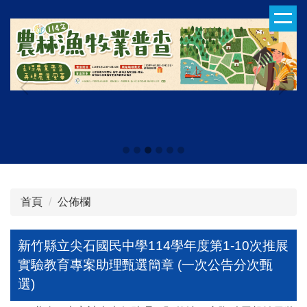
跳
到
主
要
內
容
區
首頁
公佈欄
新竹縣立尖石國民中學114學年度第1-10次推展
實驗教育專案助理甄選簡章 (一次公告分次甄
選)