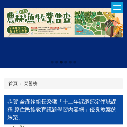
跳
到
主
要
內
容
區
首頁
榮譽榜
恭賀 全彥翰組長榮獲「十二年課綱部定領域課
程 原住民族教育議題學習內容網」優良教案的
殊榮。