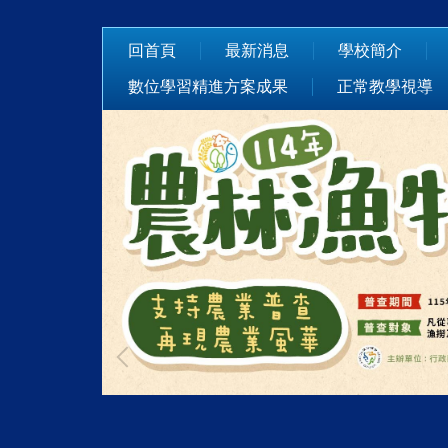
跳
到
回首頁
最新消息
學校簡介
主
數位學習精進方案成果
正常教學視導
要
內
容
區