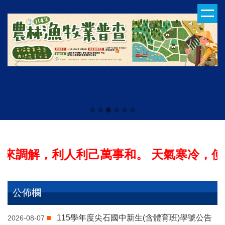
跳
到
主
要
內
容
區
人利己萬事和。 天氣寒冷，使用燃氣熱水器勿
公佈欄
115學年度尖石國中新生(含體育班)學號公告
2026-08-07