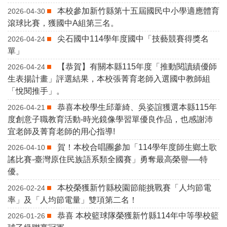
本校參加新竹縣第十五屆國民中小學適應體育
2026-04-30
滾球比賽，獲國中A組第三名。
尖石國中114學年度國中「技藝競賽得獎名
2026-04-24
單」
【恭賀】有關本縣115年度「推動閱讀績優師
2026-04-24
生表揚計畫」評選結果，本校張菁育老師入選國中教師組
「悅閱推手」。
恭喜本校學生邱葦綺、吳姿誼獲選本縣115年
2026-04-21
度創意子職教育活動-時光鏡像學習單優良作品，也感謝沛
宜老師及菁育老師的用心指導!
賀！本校合唱團參加「114學年度師生鄉土歌
2026-04-10
謠比賽-臺灣原住民族語系類全國賽」勇奪最高榮譽──特
優。
本校榮獲新竹縣校園節能挑戰賽「人均節電
2026-02-24
率」及「人均節電量」雙項第二名！
恭喜 本校籃球隊榮獲新竹縣114年中等學校籃
2026-01-26